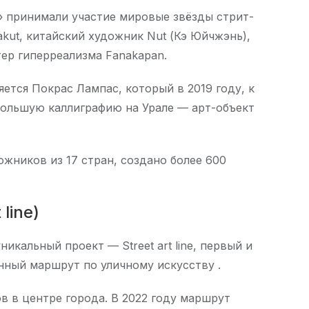
» принимали участие мировые звёзды стрит-
akut, китайский художник Nut (Кэ Юйчжэнь),
стер гиперреализма Fanakapan.
ется Покрас Лампас, который в 2019 году, к
большую каллиграфию на Урале — арт-объект
дожников из 17 стран, создано более 600
line)
икальный проект — Street art line, первый и
нный маршрут по уличному искусству .
в в центре города. В 2022 году маршрут