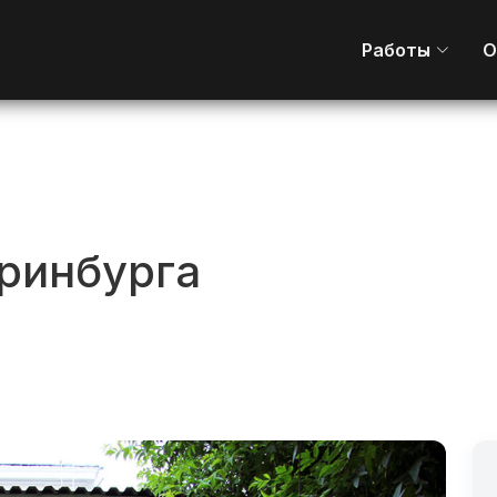
Работы
О
еринбурга